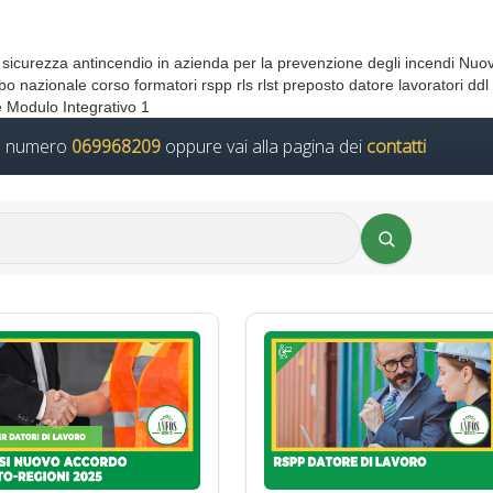
 sicurezza antincendio in azienda per la prevenzione degli incendi Nuo
 nazionale corso formatori rspp rls rlst preposto datore lavoratori ddl
 Modulo Integrativo 1
il numero
069968209
oppure vai alla pagina dei
contatti