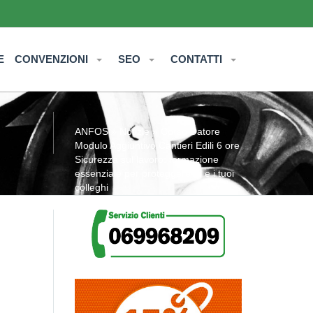
E
CONVENZIONI
SEO
CONTATTI
ANFOS
»
Notizie
» Corso Datore
Modulo Aggiuntivo Cantieri Edili 6 ore
Sicurezza sul lavoro: formazione
essenziale per proteggere te e i tuoi
colleghi