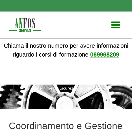
Toggle
navigati
Chiama il nostro numero per avere informazioni
riguardo i corsi di formazione
069968209
ANFOS
»
Notizie
» Coordinamento e Gestione dei Lavoratori
Esterni per la Sicurezza sul Lavoro
Coordinamento e Gestione