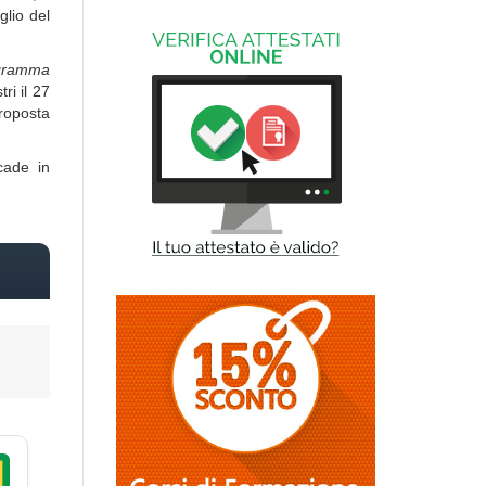
glio del
gramma
ri il 27
proposta
cade in