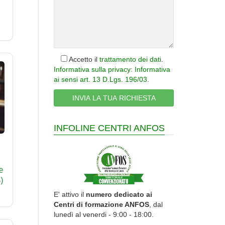
Accetto il
trattamento dei dati
.
Informativa sulla privacy: Informativa
ai sensi art. 13 D.Lgs. 196/03
.
INFOLINE CENTRI ANFOS
e
)
E' attivo il
numero dedicato ai
Centri di formazione ANFOS
, dal
lunedì al venerdi - 9:00 - 18:00.