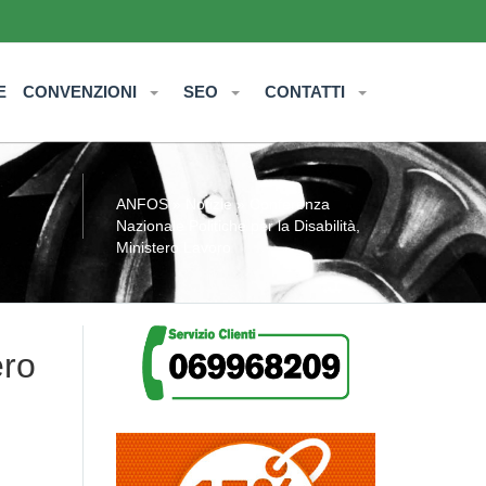
E
CONVENZIONI
SEO
CONTATTI
ANFOS
»
Notizie
» Conferenza
Nazionale Politiche per la Disabilità,
Ministero Lavoro
ero