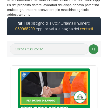
videoconferenza fad aula virtuale online corso formatori rspp
rls rlst preposto datore lavoratori ddl dlspp rinnovo patentino
muletto gru trattore escavatore ple macchine agricole
addestramento
Hai bisogno di aiuto? Chiama il numero
069968209
oppure vai alla pagina dei
contatti