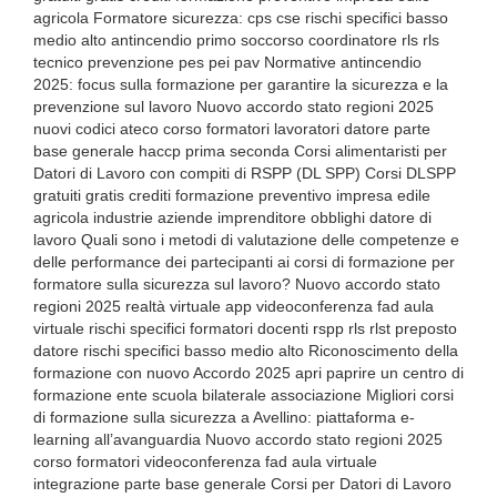
agricola Formatore sicurezza: cps cse rischi specifici basso
medio alto antincendio primo soccorso coordinatore rls rls
tecnico prevenzione pes pei pav Normative antincendio
2025: focus sulla formazione per garantire la sicurezza e la
prevenzione sul lavoro Nuovo accordo stato regioni 2025
nuovi codici ateco corso formatori lavoratori datore parte
base generale haccp prima seconda Corsi alimentaristi per
Datori di Lavoro con compiti di RSPP (DL SPP) Corsi DLSPP
gratuiti gratis crediti formazione preventivo impresa edile
agricola industrie aziende imprenditore obblighi datore di
lavoro Quali sono i metodi di valutazione delle competenze e
delle performance dei partecipanti ai corsi di formazione per
formatore sulla sicurezza sul lavoro? Nuovo accordo stato
regioni 2025 realtà virtuale app videoconferenza fad aula
virtuale rischi specifici formatori docenti rspp rls rlst preposto
datore rischi specifici basso medio alto Riconoscimento della
formazione con nuovo Accordo 2025 apri paprire un centro di
formazione ente scuola bilaterale associazione Migliori corsi
di formazione sulla sicurezza a Avellino: piattaforma e-
learning all’avanguardia Nuovo accordo stato regioni 2025
corso formatori videoconferenza fad aula virtuale
integrazione parte base generale Corsi per Datori di Lavoro