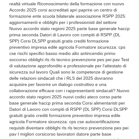
realtà virtuale Riconoscimento della formazione con nuovo
Accordo 2025 corsi accreditati apri paprire un centro di
formazione ente scuola bilaterale associazione RSPP 2025:
aggiornamenti e obblighi per i professionisti del settore
Nuovo accordo stato regioni 2025 parte base generale haccp
prima seconda Datori di Lavoro con compiti di RSPP (DL
SPP) Corsi DLSPP gratuiti gratis crediti formazione
preventivo impresa edile agricola Formatore sicurezza: cps
cse rischi specifici basso medio alto antincendio primo
soccorso obblighi rls rls tecnico prevenzione pes pei pav Test
di valutazione approfondito e professionale per l’attestato di
sicurezza sul lavoro Quali sono le competenze di gestione
delle relazioni sindacali che i RLS del 2025 dovranno
acquisire per favorire un dialogo costruttivo e una
collaborazione efficace con i rappresentanti sindacali? Nuovo
accordo stato regioni 2025 nuovi codici ateco corso parte
base generale haccp prima seconda Corsi alimentaristi per
Datori di Lavoro con compiti di RSPP (DL SPP) Corsi DLSPP
gratuiti gratis crediti formazione preventivo impresa edile
agricola Formatore sicurezza: cps cse autocertificazione
requisiti diventare obblighi rls rls tecnico prevenzione pes pei
pav I migliori corsicorso lavoratori datore parte base