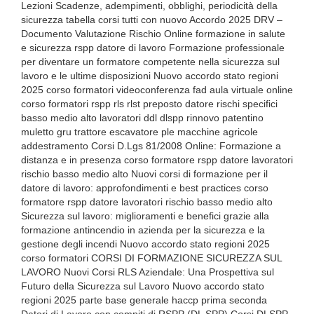
Lezioni Scadenze, adempimenti, obblighi, periodicità della
sicurezza tabella corsi tutti con nuovo Accordo 2025 DRV –
Documento Valutazione Rischio Online formazione in salute
e sicurezza rspp datore di lavoro Formazione professionale
per diventare un formatore competente nella sicurezza sul
lavoro e le ultime disposizioni Nuovo accordo stato regioni
2025 corso formatori videoconferenza fad aula virtuale online
corso formatori rspp rls rlst preposto datore rischi specifici
basso medio alto lavoratori ddl dlspp rinnovo patentino
muletto gru trattore escavatore ple macchine agricole
addestramento Corsi D.Lgs 81/2008 Online: Formazione a
distanza e in presenza corso formatore rspp datore lavoratori
rischio basso medio alto Nuovi corsi di formazione per il
datore di lavoro: approfondimenti e best practices corso
formatore rspp datore lavoratori rischio basso medio alto
Sicurezza sul lavoro: miglioramenti e benefici grazie alla
formazione antincendio in azienda per la sicurezza e la
gestione degli incendi Nuovo accordo stato regioni 2025
corso formatori CORSI DI FORMAZIONE SICUREZZA SUL
LAVORO Nuovi Corsi RLS Aziendale: Una Prospettiva sul
Futuro della Sicurezza sul Lavoro Nuovo accordo stato
regioni 2025 parte base generale haccp prima seconda