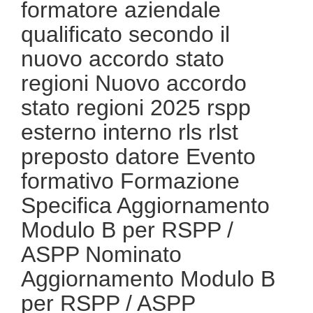
formatore aziendale
obbligatorio ASPP/RSPP (DL.81/08, RSPP) e CSP/CSE
(DL.81/08) Lezioni Scadenze, adempimenti, obblighi,
qualificato secondo il
periodicità della sicurezza tabella corsi tutti con nuovo
Accordo 2025 DRV – Documento Valutazione Rischio Online
nuovo accordo stato
formazione in salute e sicurezza rspp datore di lavoro
regioni Nuovo accordo
stato regioni 2025 rspp
esterno interno rls rlst
preposto datore Evento
formativo Formazione
Specifica Aggiornamento
Modulo B per RSPP /
ASPP Nominato
Aggiornamento Modulo B
per RSPP / ASPP