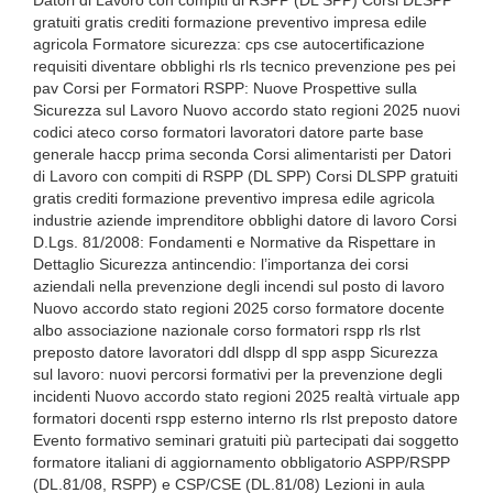
Datori di Lavoro con compiti di RSPP (DL SPP) Corsi DLSPP
gratuiti gratis crediti formazione preventivo impresa edile
agricola Formatore sicurezza: cps cse autocertificazione
requisiti diventare obblighi rls rls tecnico prevenzione pes pei
pav Corsi per Formatori RSPP: Nuove Prospettive sulla
Sicurezza sul Lavoro Nuovo accordo stato regioni 2025 nuovi
codici ateco corso formatori lavoratori datore parte base
generale haccp prima seconda Corsi alimentaristi per Datori
di Lavoro con compiti di RSPP (DL SPP) Corsi DLSPP gratuiti
gratis crediti formazione preventivo impresa edile agricola
industrie aziende imprenditore obblighi datore di lavoro Corsi
D.Lgs. 81/2008: Fondamenti e Normative da Rispettare in
Dettaglio Sicurezza antincendio: l’importanza dei corsi
aziendali nella prevenzione degli incendi sul posto di lavoro
Nuovo accordo stato regioni 2025 corso formatore docente
albo associazione nazionale corso formatori rspp rls rlst
preposto datore lavoratori ddl dlspp dl spp aspp Sicurezza
sul lavoro: nuovi percorsi formativi per la prevenzione degli
incidenti Nuovo accordo stato regioni 2025 realtà virtuale app
formatori docenti rspp esterno interno rls rlst preposto datore
Evento formativo seminari gratuiti più partecipati dai soggetto
formatore italiani di aggiornamento obbligatorio ASPP/RSPP
(DL.81/08, RSPP) e CSP/CSE (DL.81/08) Lezioni in aula