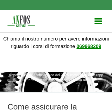
Toggle
navigati
Chiama il nostro numero per avere informazioni
riguardo i corsi di formazione
069968209
ANFOS
»
Notizie
» Come assicurare la conformità con le
disposizioni sul rischio basso del 2025 corso formatore rspp
datore lavoratori rischio basso medio alto
Come assicurare la