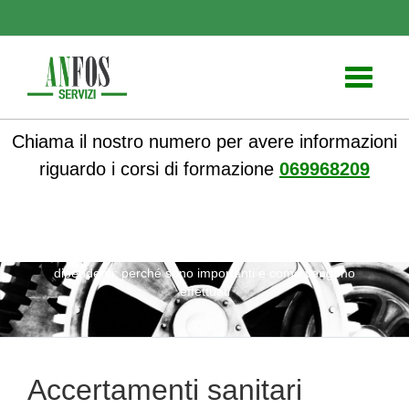
Toggle
navigati
Chiama il nostro numero per avere informazioni
riguardo i corsi di formazione
069968209
ANFOS
»
Notizie
» Accertamenti sanitari obbligatori per i
dipendenti: perché sono importanti e come vengono
effettuati
Accertamenti sanitari