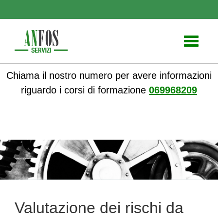
Toggle
navigati
Chiama il nostro numero per avere informazioni
riguardo i corsi di formazione
069968209
ANFOS
»
Notizie
» Valutazione dei rischi da stress lavorativo
Valutazione dei rischi da