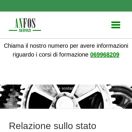
Toggle
navigati
Chiama il nostro numero per avere informazioni
riguardo i corsi di formazione
069968209
ANFOS
»
Notizie
» Relazione sullo stato dell’ambiente, il
capitolo sulle sostanze chimiche
Relazione sullo stato