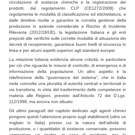
circolazione di sostanze chimiche e la registrazione dei
prodotti, dal regolamento CLP (CE1272/2008) che
regolamenta le modalità di classificazione ed etichettatura, e
dalle direttive rivolte a garantire la corretta gestione della
produzione in aziende considerate a Rischio di Incidente
Rilevante (2012/18/UE), la legislazione Italiana e gli enti
preposti alle verifiche sulle corrette modalità di attuazione dei
decreti di recepimento, garantisce buoni livelli di sicurezza in
linea e per alcuni aspetti superiori agli standard europei.
La relazione tuttavia evidenzia alcune criticità, in particolare
per ciò che riguarda le misure di controllo, di emergenza e di
informazione della popolazione. Un altro aspetto è la
ridefinizione della “governance del sistema”, che in Italia
vede coinvolte una pluralità di autorità centrali e territoriali in
via transitoria, in vista del trasferimento delle competenze in
materia alle Regioni, previsto dall’Articolo 72 del D.Lgs.
112/1998, ma ancora non attuato.
Gli ultimi paragrafi del capitolo dedicato agli agenti chimici
pongono quindi l’attenzione proprio sugli stabilimenti (oltre un
migliaio in Italia) presso cui la natura dell’attività di
produzione, o i quantitativi di sostanze conservate, possono
comportare un rischio, in caso di incidente, per la