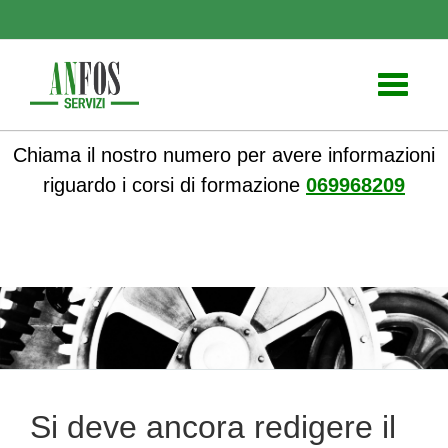
Toggle
navigati
Chiama il nostro numero per avere informazioni
riguardo i corsi di formazione
069968209
ANFOS
»
Formazione
» Si deve ancora redigere il duvri?
Si deve ancora redigere il