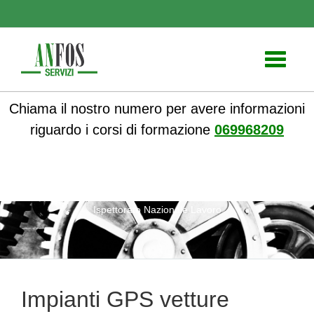
Toggle
navigati
Chiama il nostro numero per avere informazioni
riguardo i corsi di formazione
069968209
ANFOS
»
Notizie
» Impianti GPS vetture aziendali, circolare
Ispettorato Nazionale Lavoro
Impianti GPS vetture