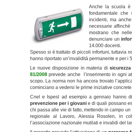
Anche la scuola è 
fondamentale che si
incidenti, ma anche
necessarie affinché 
mostrano che nelle
denunciare un
info
14.000 docenti.
Spesso si è trattato di piccoli infortuni, tuttav
hanno riportato un’invalidità permanente e per i 
Le nuove disposizione in materia di
sicurezza
81/2008
prevede anche l’inserimento in ogni attiv
scopo. La norma non ha ancora trovato l’appli
cominciano a vedersi le prime iniziative concrete
Cnel e Ispesl ad esempio a gennaio hanno di
prevenzione per i giovani
e di quali possano ess
chi passa alle vie di fatto, mettendo in campo un p
regionale al Lavoro, Alessia Rosolen, in colla
l’associazione nazionale mutilati e invalidi del la