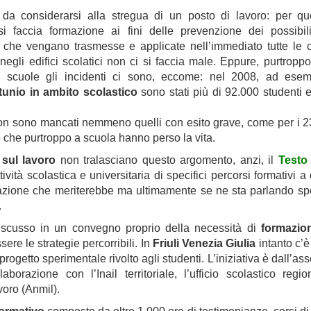
da considerarsi alla stregua di un posto di lavoro: per qu
 faccia formazione ai fini delle prevenzione dei possibili
 che vengano trasmesse e applicate nell’immediato tutte le 
negli edifici scolatici non ci si faccia male. Eppure, purtroppo,
 scuole gli incidenti ci sono, eccome: nel 2008, ad esem
rtunio in ambito scolastico
sono stati più di 92.000 studenti 
ia non sono mancati nemmeno quelli con esito grave, come per i 
5 che purtroppo a scuola hanno perso la vita.
 sul lavoro
non tralasciano questo argomento, anzi, il
Testo
ità scolastica e universitaria di specifici percorsi formativi a
cazione che meriterebbe ma ultimamente se ne sta parlando s
.
scusso in un convegno proprio della necessità di
formazion
ere le strategie percorribili. In
Friuli Venezia Giulia
intanto c’
rogetto sperimentale rivolto agli studenti. L’iniziativa è dall’as
borazione con l’Inail territoriale, l’ufficio scolastico regi
voro (Anmil).