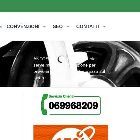
E
CONVENZIONI
SEO
CONTATTI
ANFOS
»
Formazione
» Scuola:
serve maggiore formazione per
prevenire gli infortuni | Sicurezza sul
lavoro