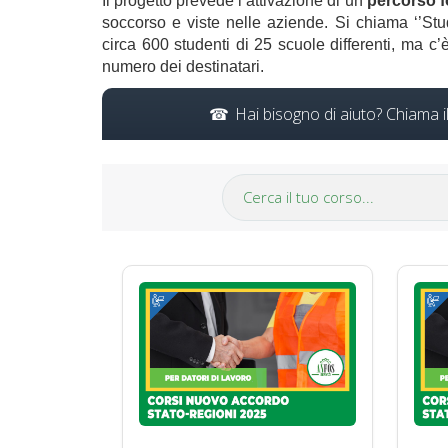
Il progetto prevede l’attivazione di un
percorso f
soccorso e viste nelle aziende. Si chiama ‘’Stud
circa 600 studenti di 25 scuole differenti, ma c’
numero dei destinatari.
Hai bisogno di aiuto? Chiama 