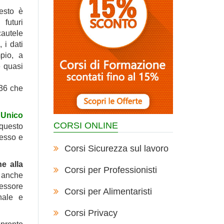
esto è
 futuri
cautele
 i dati
pio, a
e quasi
236 che
 Unico
CORSI ONLINE
 questo
pesso e
Corsi Sicurezza sul lavoro
e alla
Corsi per Professionisti
è anche
sessore
Corsi per Alimentaristi
onale e
Corsi Privacy