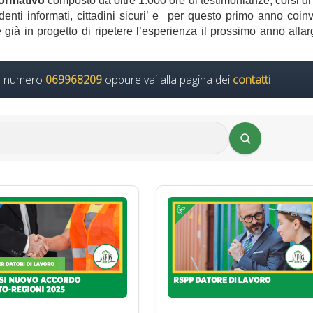
ormativo
composto da oltre 1.000 ore di testimonianze, corsi di
enti informati, cittadini sicuri’ e per questo primo anno coin
è già in progetto di ripetere l’esperienza il prossimo anno allar
il numero
069968209
oppure vai alla pagina dei
contatti