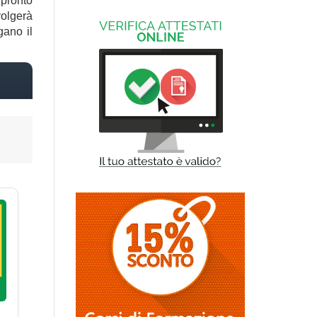
 pronto
volgerà
gano il