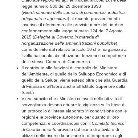
Stato alle regioni ed agli enti locali, articolo 20
) e della
legge numero 580 del 29 dicembre 1993
(
Riordinamento delle camere di commercio, industria,
artigianato e agricoltura
); il recente provvedimento
inserisce il riferimento alle previste more del riordino
conformemente alla legge numero 124 del 7 Agosto
2015 (
Deleghe al Governo in materia di
riorganizzazione delle amministrazioni pubbliche
),
come definite dal relativo articolo 10 che riorganizza a
livello nazionale, distribuzione, funzioni e competenze
delle stesse Camere di Commercio.
Il contributo alle funzioni di controllo del Ministero
dell’Ambiente, di quello dello Sviluppo Economico e di
quello della Salute, viene esteso oltre che alla Guardia
di Finanza e all’Ispra anche all’Istituto Superiore della
Sanità.
Viene sancito che i Ministeri coinvolti nelle attività di
sorveglianza devono attuare la vigilanza sulla base di
un protocollo di intesa elaborato in condivisione con le
regioni e le province autonome, per quanto di loro
competenza, e coordinandosi con il
Comitato tecnico
di Coordinamento
previsto dal piano di attività e di
utilizzo delle risorse finanziarie in ottemperanza agli