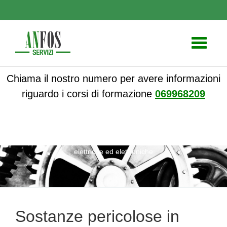
Toggle
navigati
Chiama il nostro numero per avere informazioni
riguardo i corsi di formazione
069968209
ANFOS
»
Notizie
» Sostanze pericolose in apparecchiature
elettriche ed elettroniche
Sostanze pericolose in