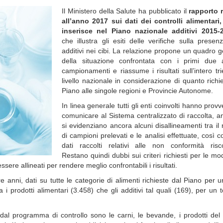
Il Ministero della Salute ha pubblicato il
rapporto r
all’anno 2017 sui dati dei controlli alimentari,
inserisce nel Piano nazionale additivi 2015-
che illustra gli esiti delle verifiche sulla presen
additivi nei cibi. La relazione propone un quadro 
della situazione confrontata con i primi due 
campionamenti e riassume i risultati sull’intero tr
livello nazionale in considerazione di quanto richi
Piano alle singole regioni e Provincie Autonome.
In linea generale tutti gli enti coinvolti hanno prov
comunicare al Sistema centralizzato di raccolta, 
si evidenziano ancora alcuni disallineamenti tra i
di campioni prelevati e le analisi effettuate, così 
dati raccolti relativi alle non conformità risco
Restano quindi dubbi sui criteri richiesti per le mod
ere allineati per rendere meglio confrontabili i risultati.
e anni, dati su tutte le categorie di alimenti richieste dal Piano per u
 prodotti alimentari (3.458) che gli additivi tal quali (169), per un t
dal programma di controllo sono le carni, le bevande, i prodotti del