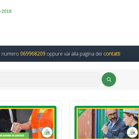
5-2018
il numero
069968209
oppure vai alla pagina dei
contatti