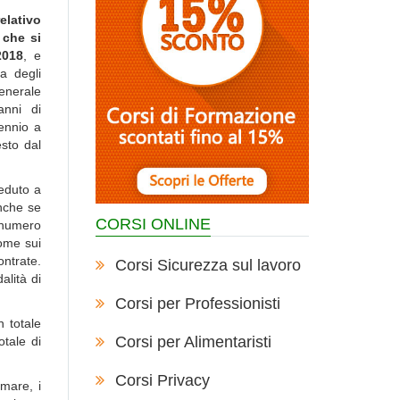
elativo
 che si
2018
, e
za degli
generale
anni di
iennio a
esto dal
veduto a
anche se
CORSI ONLINE
l numero
come sui
ntrate.
Corsi Sicurezza sul lavoro
alità di
Corsi per Professionisti
n totale
Corsi per Alimentaristi
otale di
Corsi Privacy
 mare, i