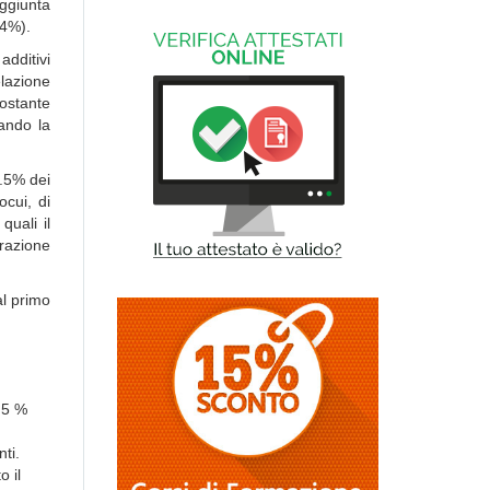
aggiunta
(4%).
additivi
elazione
nostante
ando la
1.5% dei
ocui, di
quali il
arazione
al primo
.5 %
nti.
o il