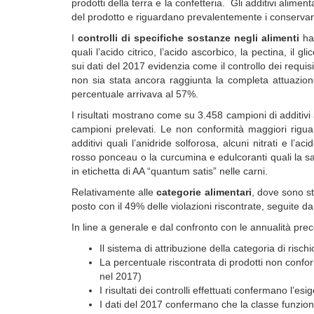
prodotti della terra e la confetteria. Gli additivi aliment
del prodotto e riguardano prevalentemente i conservanti 
I
controlli di specifiche sostanze negli alimenti
han
quali l’acido citrico, l’acido ascorbico, la pectina, il 
sui dati del 2017 evidenzia come il controllo dei requis
non sia stata ancora raggiunta la completa attuazio
percentuale arrivava al 57%.
I risultati mostrano come su 3.458 campioni di additivi 
campioni prelevati. Le non conformità maggiori riguard
additivi quali l’anidride solforosa, alcuni nitrati e l’
rosso ponceau o la curcumina e edulcoranti quali la s
in etichetta di AA “quantum satis” nelle carni.
Relativamente alle
categorie alimentari
, dove sono st
posto con il 49% delle violazioni riscontrate, seguite da
In line a generale e dal confronto con le annualità pre
Il sistema di attribuzione della categoria di ris
La percentuale riscontrata di prodotti non conf
nel 2017)
I risultati dei controlli effettuati confermano l’es
I dati del 2017 confermano che la classe funziona