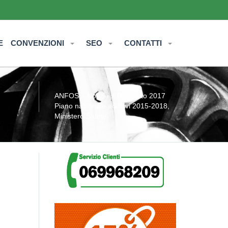
E
CONVENZIONI
SEO
CONTATTI
ANFOS
»
Notizie
» Rapporto 2017
Piano nazionale additivi 2015-2018,
Ministero Salute