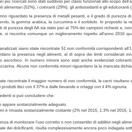
ari più ricercati sono stati suddivisi per classi funzionali allo scopo dell’
alimentari (52%), i coloranti (29%), gli antiossidanti e gli edulcoranti 
no riguardato la presenza di metalli pesanti, e il grado di purezza di 
glicerolo, la gomma arabica, la curcumina e il sorbitolo. In proposito la r
iti di purezza degli AA sia stato pari al 75% dei campioni richiesti e, no
ne, si riscontra comunque un miglioramento rispetto all’anno 2016 qu
analizzati siano state riscontrate 51 non conformità corrispondenti all’
ano la presenza negli alimenti, al di sopra dei limiti considerati inn
acido ascorbico. In numero minore sono stati anche evidenziati coloranti 
accarina. Alcune non conformità minori riguardano la la mancata dichi
ate riscontrate il maggior numero di non conformità, le carni risultano 
i prodotti ittici con il 37% e dalle bevande e ortaggi con il 4% ognuna.
cedenti si può concludere che:
chio appare sostanzialmente adeguato.
ormi è rimasta sostanzialmente costante (2% nel 2015, 1.3% nel 2016, 1
igenza di monitorare l’uso corretto o non consentito di additivi negli alime
le dei dolcificanti, risulta complessivamente ancora poco indagata sott