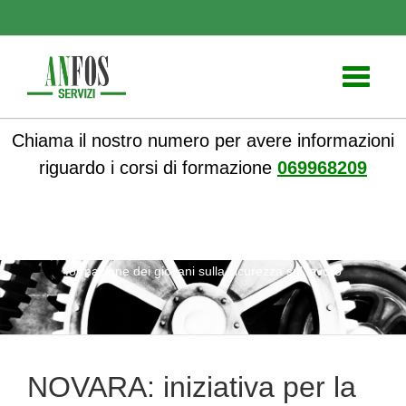
Toggle
navigati
Chiama il nostro numero per avere informazioni
riguardo i corsi di formazione
069968209
ANFOS
»
Formazione
» NOVARA: iniziativa per la
formazione dei giovani sulla sicurezza sul lavoro
NOVARA: iniziativa per la