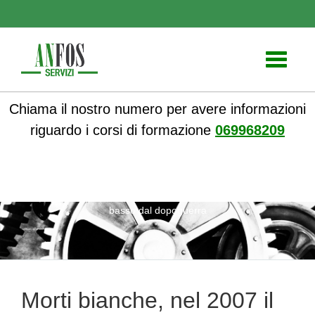
Toggle
navigati
Chiama il nostro numero per avere informazioni
riguardo i corsi di formazione
069968209
ANFOS
»
Notizie
» Morti bianche, nel 2007 il numero piu’
basso dal dopoguerra
Morti bianche, nel 2007 il