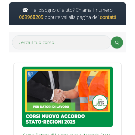
Hai bisogno di aiuto? Chiama il numero
069968209
oppure vai alla pagina dei
contatti