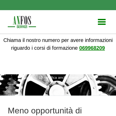
Toggle
navigati
Chiama il nostro numero per avere informazioni
riguardo i corsi di formazione
069968209
ANFOS
»
Formazione
» Meno opportunità di lavoro? Per 6
europei su 10 significa anche meno sicurezza.
Meno opportunità di