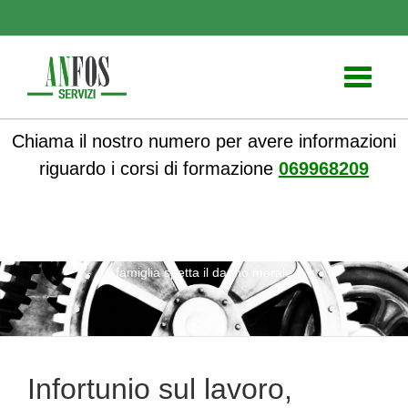
Toggle
navigati
Chiama il nostro numero per avere informazioni
riguardo i corsi di formazione
069968209
ANFOS
»
Notizie
» Infortunio sul lavoro, all’infortunato e alla
famiglia spetta il danno morale
Infortunio sul lavoro,