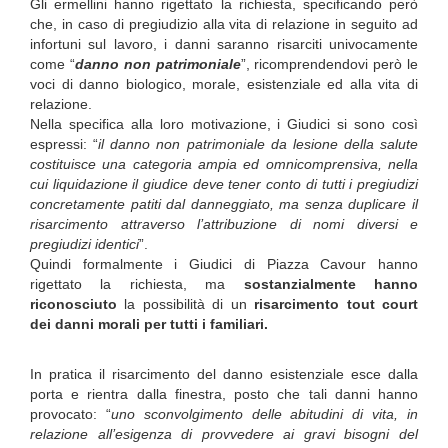
Gli ermellini hanno rigettato la richiesta, specificando però
che, in caso di pregiudizio alla vita di relazione in seguito ad
infortuni sul lavoro, i danni saranno risarciti univocamente
come “
danno non patrimoniale
”, ricomprendendovi però le
voci di danno biologico, morale, esistenziale ed alla vita di
relazione.
Nella specifica alla loro motivazione, i Giudici si sono così
espressi: “
il danno non patrimoniale da lesione della salute
costituisce una categoria ampia ed omnicomprensiva, nella
cui liquidazione il giudice deve tener conto di tutti i pregiudizi
concretamente patiti dal danneggiato, ma senza duplicare il
risarcimento attraverso l’attribuzione di nomi diversi e
pregiudizi identici
”.
Quindi formalmente i Giudici di Piazza Cavour hanno
rigettato la richiesta, ma
sostanzialmente hanno
riconosciuto
la possibilità di un
risarcimento tout court
dei danni morali per tutti i familiari.
In pratica il risarcimento del danno esistenziale esce dalla
porta e rientra dalla finestra, posto che tali danni hanno
provocato: “
uno sconvolgimento delle abitudini di vita, in
relazione all’esigenza di provvedere ai gravi bisogni del