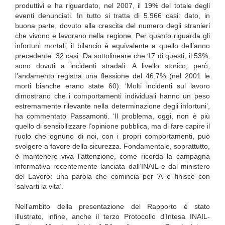
produttivi e ha riguardato, nel 2007, il 19% del totale degli
eventi denunciati. In tutto si tratta di 5.966 casi: dato, in
buona parte, dovuto alla crescita del numero degli stranieri
che vivono e lavorano nella regione. Per quanto riguarda gli
infortuni mortali, il bilancio è equivalente a quello dell’anno
precedente: 32 casi. Da sottolineare che 17 di questi, il 53%,
sono dovuti a incidenti stradali. A livello storico, però,
l’andamento registra una flessione del 46,7% (nel 2001 le
morti bianche erano state 60). ‘Molti incidenti sul lavoro
dimostrano che i comportamenti individuali hanno un peso
estremamente rilevante nella determinazione degli infortuni’,
ha commentato Passamonti. ‘Il problema, oggi, non è più
quello di sensibilizzare l’opinione pubblica, ma di fare capire il
ruolo che ognuno di noi, con i propri comportamenti, può
svolgere a favore della sicurezza. Fondamentale, soprattutto,
è mantenere viva l’attenzione, come ricorda la campagna
informativa recentemente lanciata dall’INAIL e dal ministero
del Lavoro: una parola che comincia per ‘A’ e finisce con
‘salvarti la vita’.
Nell’ambito della presentazione del Rapporto è stato
illustrato, infine, anche il terzo Protocollo d’Intesa INAIL-