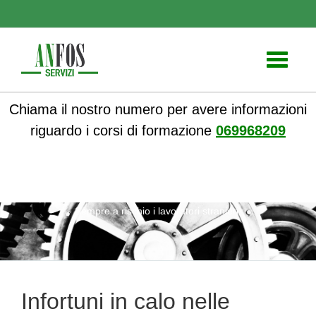
Toggle
navigati
Chiama il nostro numero per avere informazioni
riguardo i corsi di formazione
069968209
ANFOS
»
Formazione
» Infortuni in calo nelle Marche.
Sempre a rischio i lavoratori stranieri.
Infortuni in calo nelle