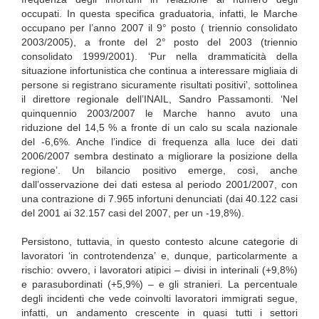
occupati. In questa specifica graduatoria, infatti, le Marche
occupano per l’anno 2007 il 9° posto ( triennio consolidato
2003/2005), a fronte del 2° posto del 2003 (triennio
consolidato 1999/2001). ‘Pur nella drammaticità della
situazione infortunistica che continua a interessare migliaia di
persone si registrano sicuramente risultati positivi’, sottolinea
il direttore regionale dell’INAIL, Sandro Passamonti. ‘Nel
quinquennio 2003/2007 le Marche hanno avuto una
riduzione del 14,5 % a fronte di un calo su scala nazionale
del -6,6%. Anche l’indice di frequenza alla luce dei dati
2006/2007 sembra destinato a migliorare la posizione della
regione’. Un bilancio positivo emerge, così, anche
dall’osservazione dei dati estesa al periodo 2001/2007, con
una contrazione di 7.965 infortuni denunciati (dai 40.122 casi
del 2001 ai 32.157 casi del 2007, per un -19,8%).
Persistono, tuttavia, in questo contesto alcune categorie di
lavoratori ‘in controtendenza’ e, dunque, particolarmente a
rischio: ovvero, i lavoratori atipici – divisi in interinali (+9,8%)
e parasubordinati (+5,9%) – e gli stranieri. La percentuale
degli incidenti che vede coinvolti lavoratori immigrati segue,
infatti, un andamento crescente in quasi tutti i settori