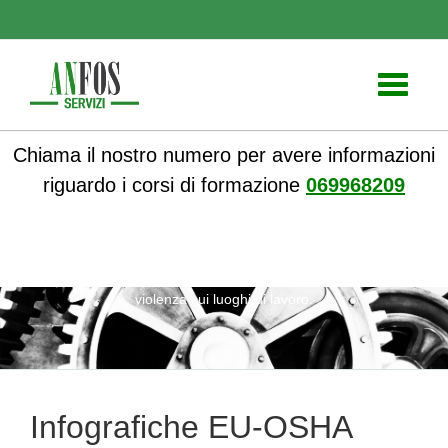
Toggle
navigati
Chiama il nostro numero per avere informazioni
riguardo i corsi di formazione
069968209
ANFOS
»
Notizie
» Infografiche EU-OSHA molestie sessuali e
violenza sui luoghi di lavoro.
Infografiche EU-OSHA