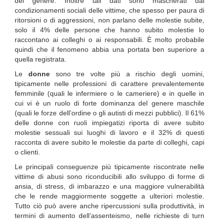
del genere. Inoltre tali dati sono mascherati dai
condizionamenti sociali delle vittime, che spesso per paura di
ritorsioni o di aggressioni, non parlano delle molestie subite,
solo il 4% delle persone che hanno subito molestie lo
raccontano ai colleghi o ai responsabili. È molto probabile
quindi che il fenomeno abbia una portata ben superiore a
quella registrata.
Le
donne
sono tre volte più a rischio degli uomini,
tipicamente nelle professioni di carattere prevalentemente
femminile (quali le infermiere o le cameriere) e in quelle in
cui vi è un ruolo di forte dominanza del genere maschile
(quali le forze dell’ordine o gli autisti di mezzi pubblici). Il 61%
delle donne con ruoli impiegatizi riporta di avere subito
molestie sessuali sui luoghi di lavoro e il 32% di questi
racconta di avere subito le molestie da parte di colleghi, capi
o clienti.
Le principali conseguenze più tipicamente riscontrate nelle
vittime di abusi sono riconducibili allo sviluppo di forme di
ansia, di stress, di imbarazzo e una maggiore vulnerabilità
che le rende maggiormente soggette a ulteriori molestie.
Tutto ciò può avere anche ripercussioni sulla produttività, in
termini di aumento dell’assenteismo, nelle richieste di turn