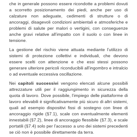
che in generale possono essere ricondotte a problemi dovuti
a scorretto posizionamento dei piedi, anche per uso di
calzature non adeguate, cedimenti di strutture o di
ancoraggi, disagevoli condizioni ambientali e atmosferiche e
problemi di salute per malori o vertigini, con conseguenze
anche gravi relative all’impatto con il suolo o con linee in
tensione.
La gestione del rischio viene attuata mediante l’utilizzo di
sistemi di protezione collettivi e individuali, che devono
essere scelti con attenzione e che essi stessi possono
generare ulteriore pericoli riconducibili all’ingombro e intralcio
o ad eventuale eccessiva oscillazione.
Nei
capitoli successivi
vengono elencati alcune possibili
attrezzature utili per il raggiungimento in sicurezza della
quota di lavoro. Dove possibile, l’impiego delle piattaforme di
lavoro elevabili è significativamente più sicuro di altri sistemi,
quali ad esempio dispositivi fissi di sostegno con linee di
ancoraggio rigide (§7.1), scale con eventualmente elementi
innestabili (§7.2), linee di ancoraggio flessibile (§7.3), e scale
portatili (§7.4) solo per l’accesso a uno dei sistemi precedenti
se ciò non è possibile direttamente da terra.