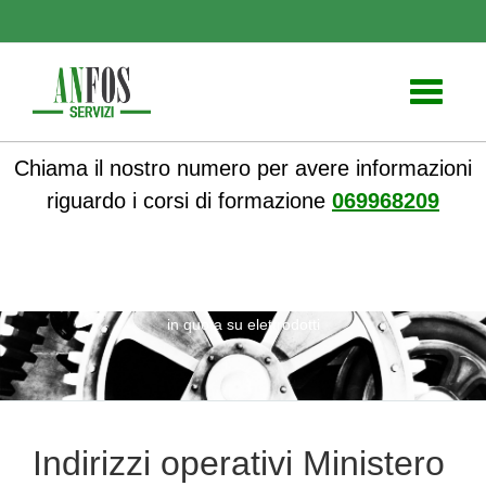
Toggle
navigati
Chiama il nostro numero per avere informazioni
riguardo i corsi di formazione
069968209
ANFOS
»
Notizie
» Indirizzi operativi Ministero Lavoro, attività
in quota su elettrodotti
Indirizzi operativi Ministero