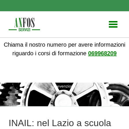
Toggle
navigati
Chiama il nostro numero per avere informazioni
riguardo i corsi di formazione
069968209
ANFOS
»
Formazione
» INAIL: nel Lazio a scuola di
prevenzione
INAIL: nel Lazio a scuola