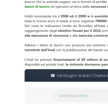
prezzo che le aziende pagano sia in termini di perdite
datori di lavoro
ed operatori al tema della
sicurezza 
Infatti nonostante tra il
2008 ed il 2009 si è assisti
Italia lo scorso anno in totale si sono registrati
790000 
Del resto le indicazioni rivolte da Bruxelles all’Ita
raggiungimento degli
obiettivi fissati per il 2012
,orma
alla mancanza di sicurezza
o alla
mancata osservanz
Adesso i datori di lavoro non possono più esimersi 
introdotti dall’Inail
con la pubblicazione del bando su
L’Inail ha previsto
finanziamenti di 60 milioni di eu
disponibili sul portale Inail,
le richieste dovranno perv
Hai bisogno di aiuto? Chiama 