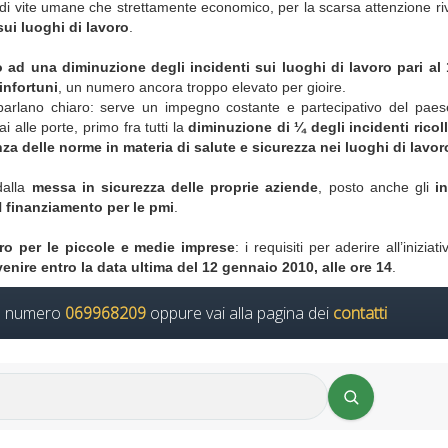
 di vite umane che strettamente economico, per la scarsa attenzione ri
sui luoghi di lavoro
.
to ad una diminuzione degli incidenti sui luoghi di lavoro pari al
infortuni
, un numero ancora troppo elevato per gioire.
lia parlano chiaro: serve un impegno costante e partecipativo del paes
i alle porte, primo fra tutti la
diminuzione di ¼ degli incidenti ricoll
a delle norme in materia di salute e sicurezza nei luoghi di lavor
dalla
messa in sicurezza delle proprie aziende
, posto anche gli
i
l
finanziamento per le pmi
.
ro
per le piccole e medie imprese
: i requisiti per aderire all’inizia
enire entro la data ultima del 12 gennaio 2010, alle ore 14
.
il numero
069968209
oppure vai alla pagina dei
contatti