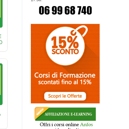
E
O
A