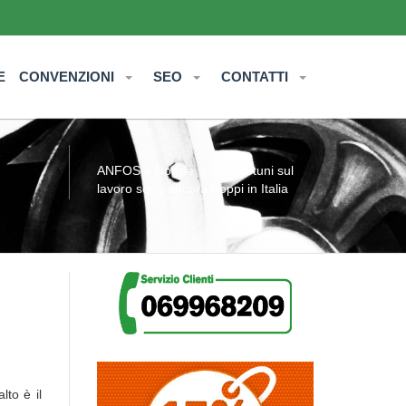
E
CONVENZIONI
SEO
CONTATTI
ANFOS
»
Notizie
» Gli infortuni sul
lavoro sono ancora troppi in Italia
lto è il