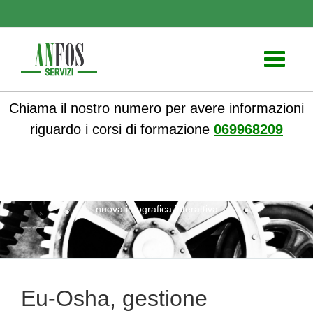
Toggle
navigati
Chiama il nostro numero per avere informazioni
riguardo i corsi di formazione
069968209
ANFOS
»
Notizie
» Eu-Osha, gestione sostanze pericolose,
nuova infografica interattiva
Eu-Osha, gestione