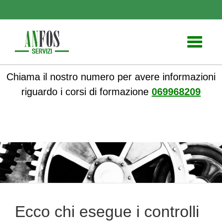
Toggle
navigati
Chiama il nostro numero per avere informazioni
riguardo i corsi di formazione
069968209
ANFOS
»
Notizie
» Ecco chi esegue i controlli in agricoltura
Ecco chi esegue i controlli