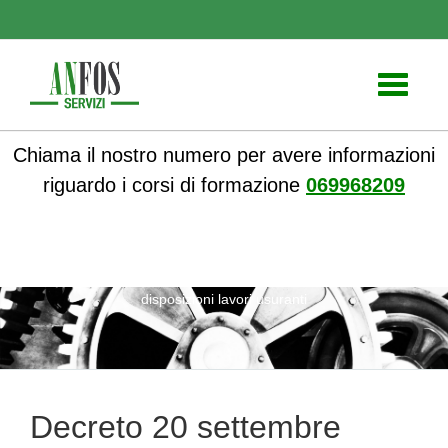
Toggle
navigati
Chiama il nostro numero per avere informazioni
riguardo i corsi di formazione
069968209
ANFOS
»
Notizie
» Decreto 20 settembre 2017, nuove
disposizioni lavori usuranti
Decreto 20 settembre