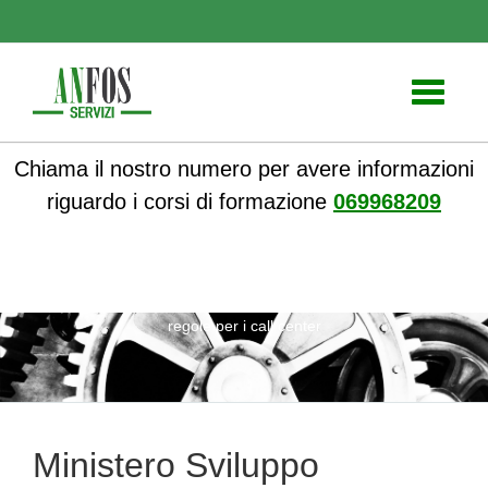
Toggle
navigati
Chiama il nostro numero per avere informazioni
riguardo i corsi di formazione
069968209
ANFOS
»
Notizie
» Ministero Sviluppo Economico, le nuove
regole per i call center
Ministero Sviluppo