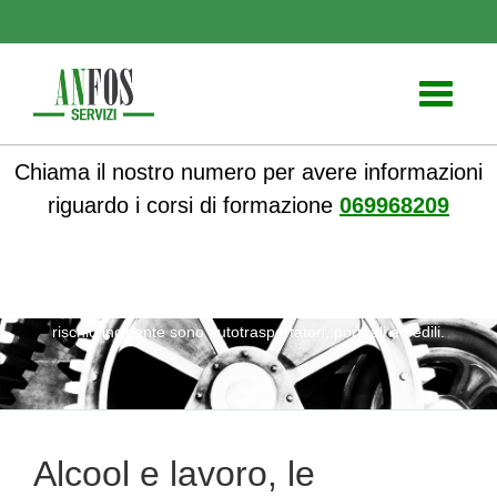
Toggle
navigati
Chiama il nostro numero per avere informazioni
riguardo i corsi di formazione
069968209
ANFOS
»
Formazione
» Alcool e lavoro, le categorie più a
rischio incidente sono autotrasportatori, portuali ed edili.
Alcool e lavoro, le