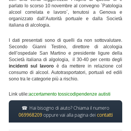
parlato lo scorso 10 novembre al convegno `Patologia
alcool correlata e lavoro´, tenutosi a Genova e
organizzato dall’Autorità portuale e dalla Società
italiana di alcologia.
I dati presentati sono di quelli da non sottovalutare.
Secondo Gianni Testino, direttore di alcologia
dell’ospedale San Martino e presidente ligure della
Società italiana di algologia, il 30-40 per cento degli
incidenti sul lavoro
è da mettere in relazione col
consumo di alcool. Autotrasportatori, portuali ed edili
sono tra le categorie più a rischio.
Link utile:
accertamento tossicodipendenze autisti
Hai bisogno di aiuto? Chiama il numero
069968209
oppure vai alla pagina dei
contatti