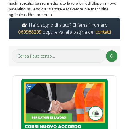
rischi specifici basso medio alto lavoratori ddl dlspp rinnovo
patentino muletto gru trattore escavatore ple macchine
agricole addestramento
Hai bisogno di aiuto? Chiama il numero
069968209
oppure vai alla pagina dei
contatti