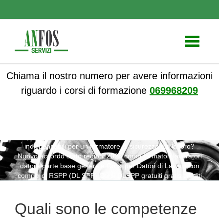
Toggle
navigati
Chiama il nostro numero per avere informazioni
riguardo i corsi di formazione
069968209
ANFOS
»
Notizie
» Quali sono le competenze di adattabilità
indispensabili per un formatore di sicurezza sul lavoro?
Nuovo accordo stato regioni 2025 corso formatori lavoratori
datore parte base generale Corsi per Datori di Lavoro con
compiti di RSPP (DL SPP) Corsi DLSPP gratuiti gratis crediti
formazione professionali cfp ecm piccole medie grandi
preventivo impresa edile agricola industrie aziende
Quali sono le competenze
imprenditore obblighi formazione partecipata datore di lavoro