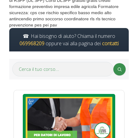
di RSPP (DL SPP) Corsi DLSPP gratuiti gratis crediti
formazione preventivo impresa edile agricola Formatore
sicurezza: cps cse rischio specifico basso medio alto
antincendio primo soccorso coordinatore rls rls tecnico
prevenzione pes pei pav
Hai bisogno di aiuto? Chiama il numero
069968209
oppure vai alla pagina dei
contatti